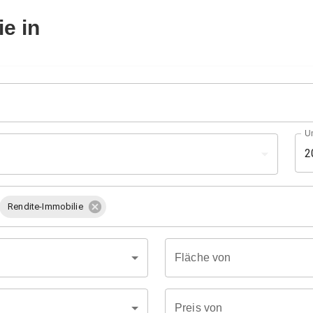
ie in
U
2
Rendite-Immobilie
Fläche von
Preis von